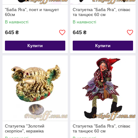
"Баба Яга", поет и танцует
Статуетка "Баба Яга", співає
60см
та танцює 60 см
В наявності
В наявності
645
645
₴
₴
Купити
Купити
Статуетка "Золотий
Статуетка "Баба Яга", співає
скорпіон", кераміка
та танцює 60 см