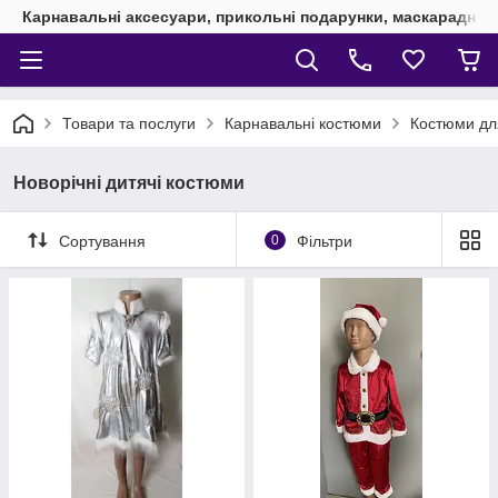
Карнавальні аксесуари, прикольні подарунки, маскарадні 
Товари та послуги
Карнавальні костюми
Костюми дл
Новорічні дитячі костюми
Сортування
0
Фільтри