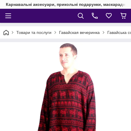
Карнавальні аксесуари, прикольні подарунки, маскарадні 
Товари та послуги
Гавайская вечеринка
Гавайська с