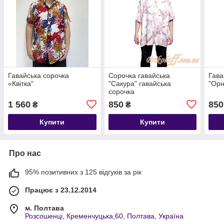
Гавайська сорочка
Сорочка гавайська
Гава
«Квітка"
"Сакура" гавайська
"Ор
сорочка
1 560
850
850
₴
₴
Купити
Купити
Про нас
95% позитивних з 125 відгуків за рік
Працює з 23.12.2014
м. Полтава
Розсошенці, Кременчуцька,60, Полтава, Україна