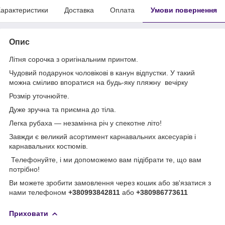
арактеристики
Доставка
Оплата
Умови повернення
Опис
Літня сорочка з оригінальним принтом.
Чудовий подарунок чоловікові в канун відпустки. У такий
можна сміливо впоратися на будь-яку пляжну вечірку
Розмір уточнюйте.
Дуже зручна та приємна до тіла.
Легка рубаха — незамінна річ у спекотне літо!
Завжди є великий асортимент карнавальних аксесуарів і
карнавальних костюмів.
Телефонуйте, і ми допоможемо вам підібрати те, що вам
потрібно!
Ви можете зробити замовлення через кошик або зв'язатися з
нами телефоном
+380993842811
або
+380986773611
Приховати