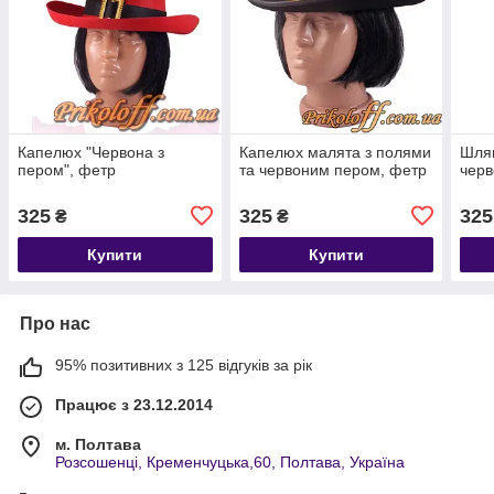
Капелюх "Червона з
Капелюх малята з полями
Шля
пером", фетр
та червоним пером, фетр
чер
325
325
325
₴
₴
Купити
Купити
Про нас
95% позитивних з 125 відгуків за рік
Працює з 23.12.2014
м. Полтава
Розсошенці, Кременчуцька,60, Полтава, Україна