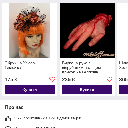
Обруч на Хеловін
Вирвана рука з
Шика
Тиквочка
відрубаним пальцем,
Хело
прикол на Гелловін
175
235
365
₴
₴
Купити
Купити
Про нас
95% позитивних з 124 відгуків за рік