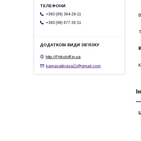
+380 (99) 384-28-11
В
+380 (98) 677-36-11
Т
http://Prikoloff.in.ua
К
karnavalkrasa11@gmail.com
І
Ц