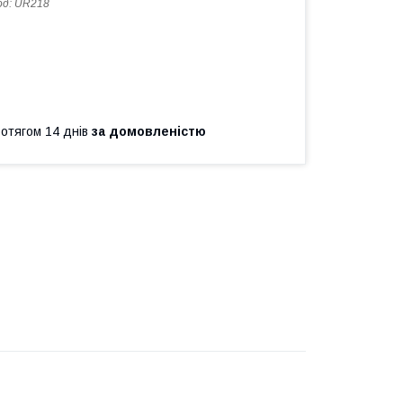
од:
UR218
ротягом 14 днів
за домовленістю