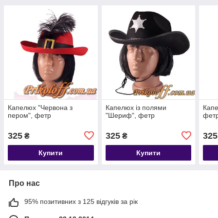
Капелюх "Червона з
Капелюх із полями
Капе
пером", фетр
"Шериф", фетр
фет
325
325
325
₴
₴
Купити
Купити
Про нас
95% позитивних з 125 відгуків за рік