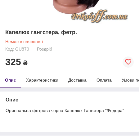
Капелюх гангстера, фетр.
Немає в наявності
Код: GU870
Роздріб
325
₴
Опис
Характеристики
Доставка
Оплата
Умови п
Опис
Оригінальна фетрова чорна Капелюх Гангстера "Федора".