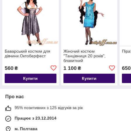
Баварський костюм для
Жіночий костюм
Піра
дівчини.Октоберфест
"Танцівниця 20 років",
блакитний
560
1 100
650
₴
₴
Купити
Купити
Про нас
95% позитивних з 125 відгуків за рік
Працює з 23.12.2014
м. Полтава