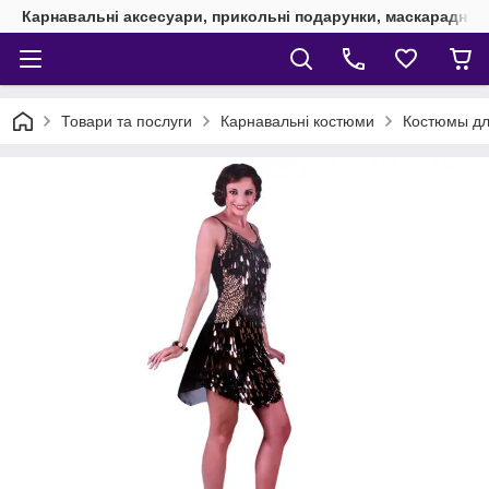
Карнавальні аксесуари, прикольні подарунки, маскарадні 
Товари та послуги
Карнавальні костюми
Костюмы дл