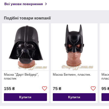
Всі умови повернення
Подібні товари компанії
Маска "Дарт Вейдер",
Маска Бетмен, пластик.
Маск
пластик
плас
155
75
95
₴
₴
Купити
Купити