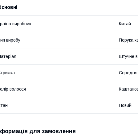
Основні
раїна виробник
Китай
ип виробу
Перука к
атеріал
Штучне в
трижка
Середня
олір волосся
Каштано
Стан
Новий
нформація для замовлення