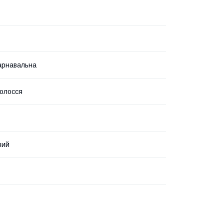
арнавальна
олосся
вий