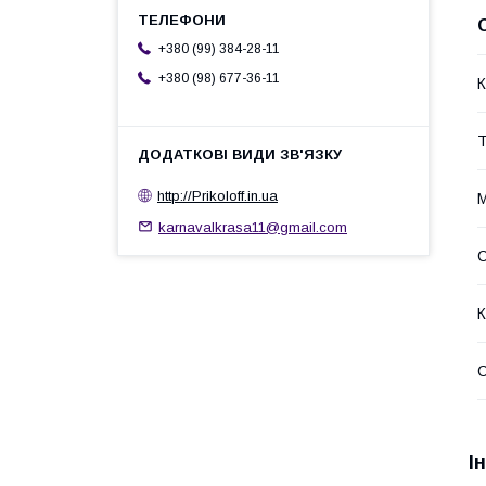
+380 (99) 384-28-11
+380 (98) 677-36-11
К
Т
http://Prikoloff.in.ua
М
karnavalkrasa11@gmail.com
С
К
І