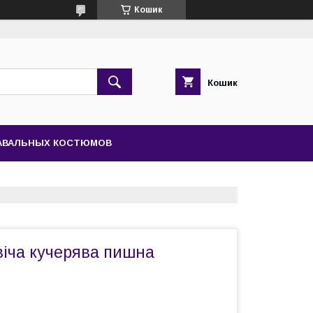
Кошик
Кошик
НАВАЛЬНЫХ КОСТЮМОВ
віча кучерява пишна