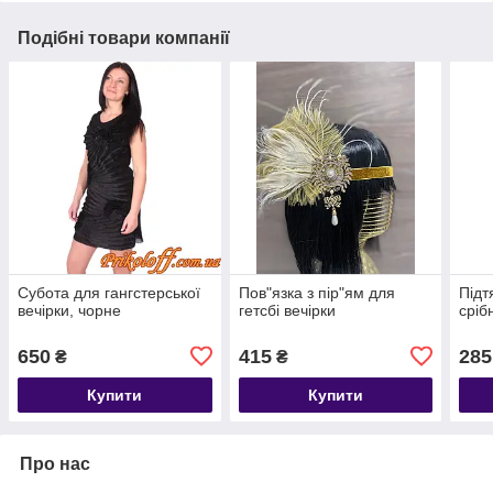
Подібні товари компанії
Субота для гангстерської
Пов"язка з пір"ям для
Підт
вечірки, чорне
гетсбі вечірки
сріб
650
415
285
₴
₴
Купити
Купити
Про нас