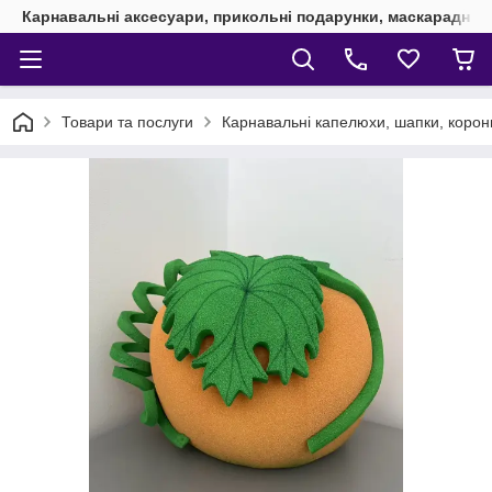
Карнавальні аксесуари, прикольні подарунки, маскарадні 
Товари та послуги
Карнавальні капелюхи, шапки, корони