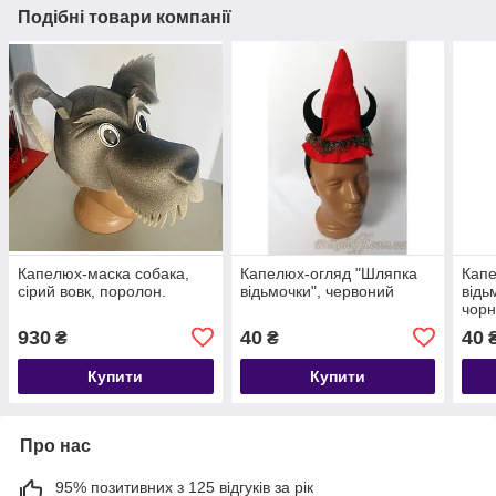
Подібні товари компанії
Капелюх-маска собака,
Капелюх-огляд "Шляпка
Капе
сірий вовк, поролон.
відьмочки", червоний
відь
чор
930
40
40
₴
₴
Купити
Купити
Про нас
95% позитивних з 125 відгуків за рік