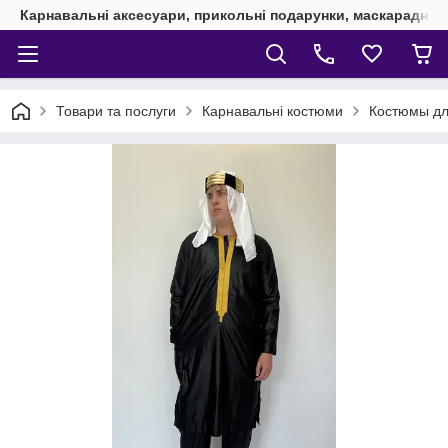
Карнавальні аксесуари, прикольні подарунки, маскарадні 
Товари та послуги
Карнавальні костюми
Костюмы дл