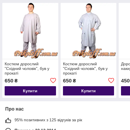
Костюм дорослий
Костюм дорослий
Доро
"Східний чоловік", був у
"Східний чоловік", був у
наки
прокаті
прокаті
650
650
450
₴
₴
Купити
Купити
Про нас
95% позитивних з 125 відгуків за рік