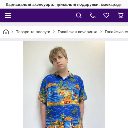
Карнавальні аксесуари, прикольні подарунки, маскарадні 
Товари та послуги
Гавайская вечеринка
Гавайська с