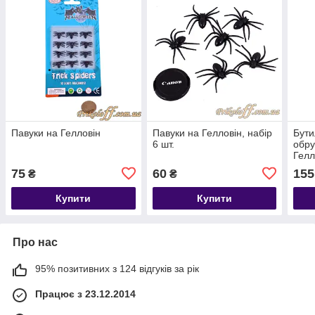
Павуки на Гелловін
Павуки на Гелловін, набір
Бути
6 шт.
обру
Гелл
75
60
155
₴
₴
Купити
Купити
Про нас
95% позитивних з 124 відгуків за рік
Працює з 23.12.2014