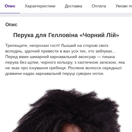
Опис
Характеристики
Доставка
Оплата
Умови п
Опис
Перука для Гелловіна «Чорний Лій»
Трепещите, непрохані гості! Льоший на сторожі своїх
володінь, здатний привести в жах усіх тих, хто заблукає...
Перед вами шикарний карнавальний аксесуар — пишна
перука без щілки, чорного кольору, з хаотичною зачіскою, яка
не знає про існування гребінця. Рослене волосся середньої
довжини надає карнавальній перуці суворих ноток.