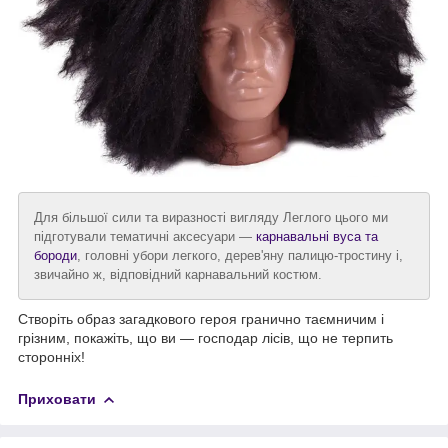
Для більшої сили та виразності вигляду Леглого цього ми
підготували тематичні аксесуари —
карнавальні вуса та
бороди
, головні убори легкого, дерев'яну палицю-тростину і,
звичайно ж, відповідний карнавальний костюм.
Створіть образ загадкового героя гранично таємничим і
грізним, покажіть, що ви — господар лісів, що не терпить
сторонніх!
Приховати