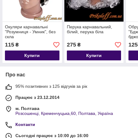
Окуляри карнавальні
Перука карнавальний,
Обру
"Розумниця - Умник", без
білий, перука біла
"Бдж
скла
бдж
115
275
125
₴
₴
Купити
Купити
Про нас
95% позитивних з 125 відгуків за рік
Працює з 23.12.2014
м. Полтава
Розсошенці, Кременчуцька,60, Полтава, Україна
Контакти
Сьогодні працює з 10:00 до 16:00