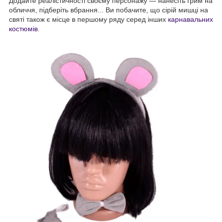
Додайте реалістичності своєму персонажу — нанесіть грим на
обличчя, підберіть вбрання... Ви побачите, що сірій мишці на
святі також є місце в першому ряду серед інших
карнавальних
костюмів
.