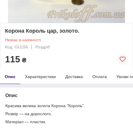
Корона Король цар, золото.
Немає в наявності
Код: GU156
Роздріб
115
₴
Опис
Характеристики
Доставка
Оплата
Умови п
Опис
Красива велика золота Корона "Король".
Розмір — на дорослого.
Матеріал — пластик.