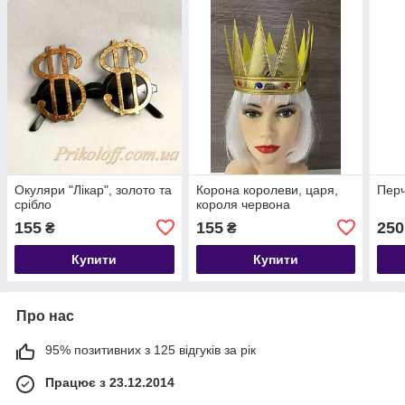
Окуляри "Лікар", золото та
Корона королеви, царя,
Перч
срібло
короля червона
155
155
250
₴
₴
Купити
Купити
Про нас
95% позитивних з 125 відгуків за рік
Працює з 23.12.2014