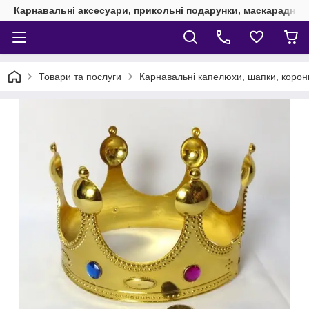
Карнавальні аксесуари, прикольні подарунки, маскарадні 
Товари та послуги
Карнавальні капелюхи, шапки, корони