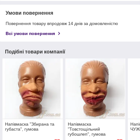
Умови повернення
Повернення товару впродовж 14 днів за домовленістю
Всі умови повернення
Подібні товари компанії
Напівмаска "Збирана та
Напівмаска
Напі
губаста", гумова
"Товстощільний
ЧУЖ
губошлеп", гумова