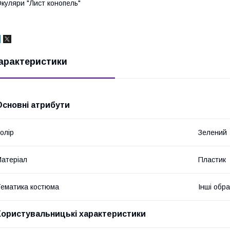
куляри "Лист конопель"
арактеристики
Основні атрибути
олір
Зелений
атеріал
Пластик
ематика костюма
Інші обр
Користувальницькі характеристики