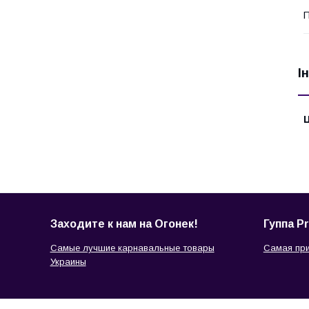
П
І
Ц
Заходите к нам на Огонек!
Гуппа Pr
Самые лучшие карнавальные товары
Самая при
Украины