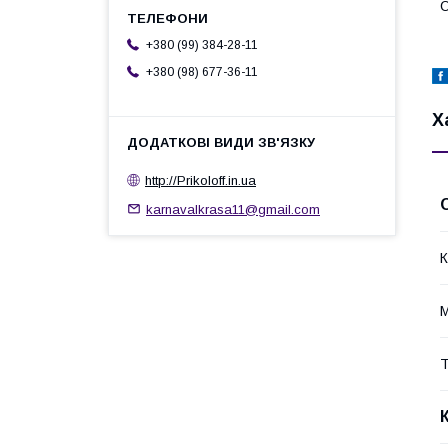
О
+380 (99) 384-28-11
+380 (98) 677-36-11
Х
http://Prikoloff.in.ua
karnavalkrasa11@gmail.com
К
М
Т