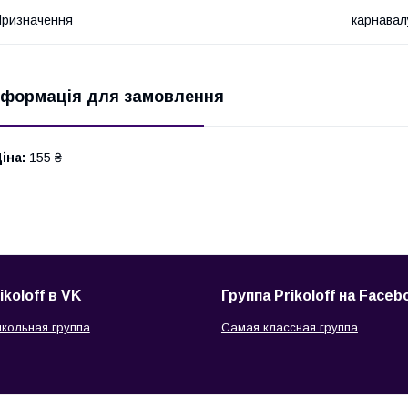
ризначення
карнавал
нформація для замовлення
іна:
155 ₴
ikoloff в VK
Группа Prikoloff на Faceb
кольная группа
Самая классная группа