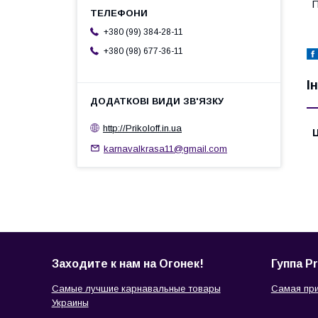
П
+380 (99) 384-28-11
+380 (98) 677-36-11
І
http://Prikoloff.in.ua
Ц
karnavalkrasa11@gmail.com
Заходите к нам на Огонек!
Гуппа Pr
Самые лучшие карнавальные товары
Самая при
Украины