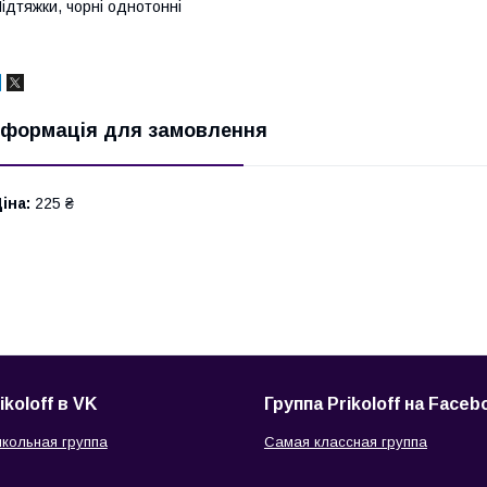
ідтяжки, чорні однотонні
нформація для замовлення
іна:
225 ₴
ikoloff в VK
Группа Prikoloff на Faceb
кольная группа
Самая классная группа