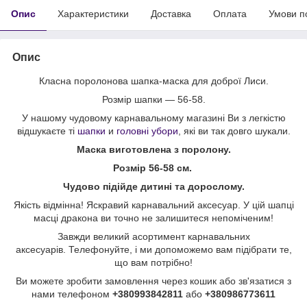
Опис
Характеристики
Доставка
Оплата
Умови п
Опис
Класна поролонова шапка-маска для доброї Лиси.
Розмір шапки — 56-58.
У нашому чудовому карнавальному магазині Ви з легкістю
відшукаєте ті
шапки
и
головні убори
, які ви так довго шукали.
Маска виготовлена з поролону.
Розмір 56-58 см.
Чудово підійде дитині та дорослому.
Якість відмінна! Яскравий карнавальний аксесуар. У цій шапці
масці дракона ви точно не залишитеся непоміченим!
Завжди великий асортимент карнавальних
аксесуарів. Телефонуйте, і ми допоможемо вам підібрати те,
що вам потрібно!
Ви можете зробити замовлення через кошик або зв'язатися з
нами телефоном
+380993842811
або
+380986773611