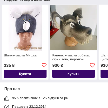
Шапка-маска Мишка.
Капелюх-маска собака,
Шапк
сірий вовк, поролон.
цибу
335
930
930
₴
₴
Купити
Купити
Про нас
95% позитивних з 125 відгуків за рік
Працює з 23.12.2014