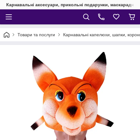
Карнавальні аксесуари, прикольні подарунки, маскарадні 
Товари та послуги
Карнавальні капелюхи, шапки, корони