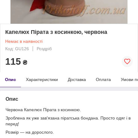
Капелюх Пірата з косинкою, червона
Немає в наявності
Код: GU126
Роздріб
115
₴
Опис
Характеристики
Доставка
Оплата
Умови п
Опис
Червона Капелюх Пірата з косинкою.
Зроблена як уже зав'язана піратська бондана. Просто одяг і в
перед!
Розмір — на дорослого.