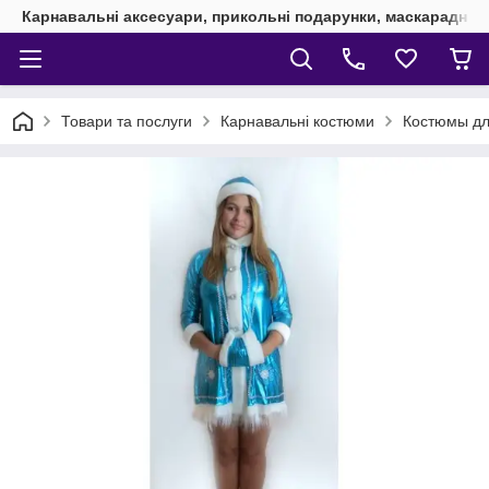
Карнавальні аксесуари, прикольні подарунки, маскарадні 
Товари та послуги
Карнавальні костюми
Костюмы дл