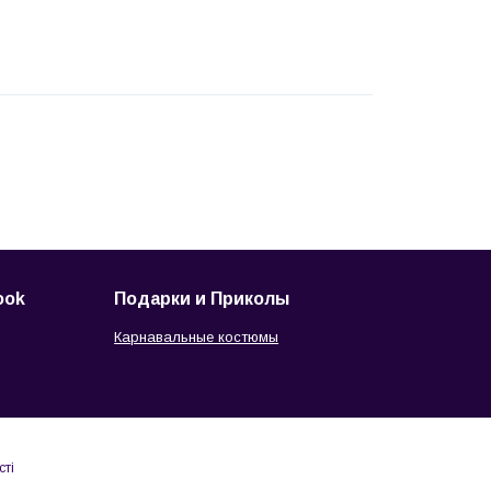
ook
Подарки и Приколы
Карнавальные костюмы
сті