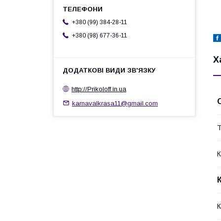
+380 (99) 384-28-11
+380 (98) 677-36-11
Х
http://Prikoloff.in.ua
karnavalkrasa11@gmail.com
Т
К
К