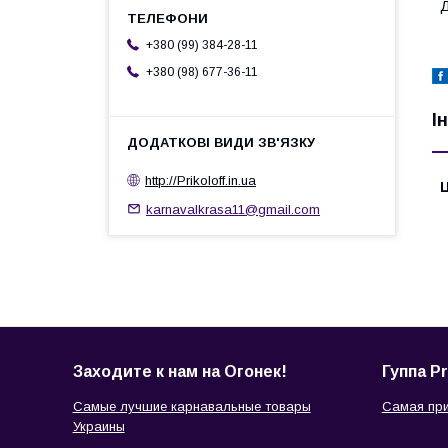
Д
+380 (99) 384-28-11
+380 (98) 677-36-11
І
http://Prikoloff.in.ua
Ц
karnavalkrasa11@gmail.com
Заходите к нам на Огонек!
Гуппа Pr
Самые лучшие карнавальные товары
Самая при
Украины