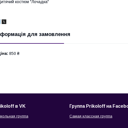
итячий костюм "Лочадка"
нформація для замовлення
іна:
850 ₴
ikoloff в VK
Группа Prikoloff на Faceb
кольная группа
Самая классная группа