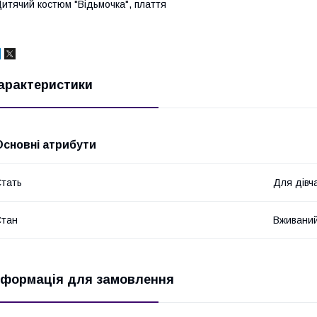
итячий костюм "Відьмочка", плаття
арактеристики
Основні атрибути
тать
Для дівч
Стан
Вживани
нформація для замовлення