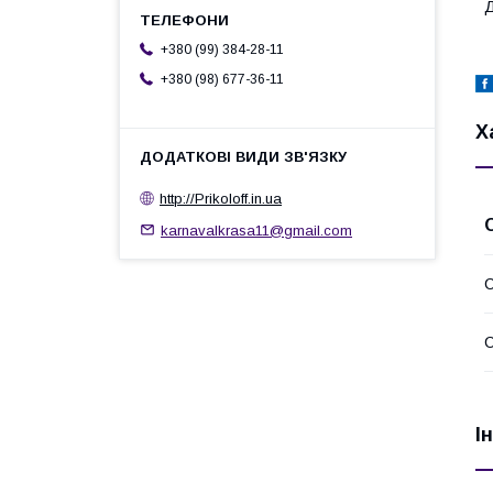
Д
+380 (99) 384-28-11
+380 (98) 677-36-11
Х
http://Prikoloff.in.ua
karnavalkrasa11@gmail.com
С
І