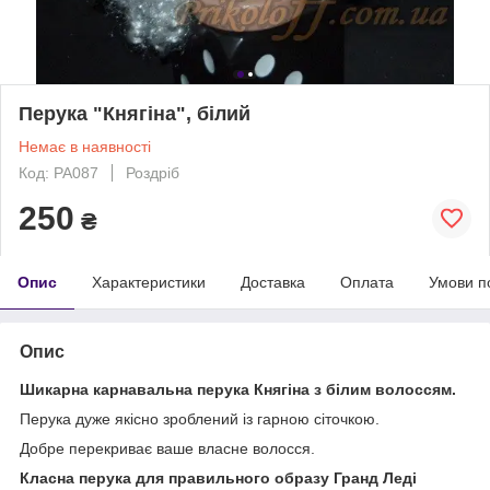
Перука "Княгіна", білий
Немає в наявності
Код: PA087
Роздріб
250
₴
Опис
Характеристики
Доставка
Оплата
Умови п
Опис
Шикарна карнавальна перука Княгіна з білим волоссям.
Перука дуже якісно зроблений із гарною сіточкою.
Добре перекриває ваше власне волосся.
Класна перука для правильного образу Гранд Леді