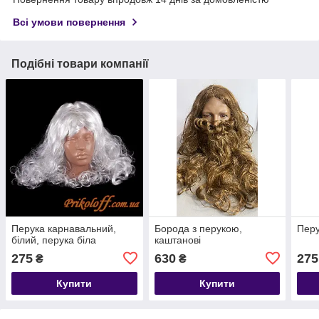
Всі умови повернення
Подібні товари компанії
Перука карнавальний,
Борода з перукою,
Перу
білий, перука біла
каштанові
275
630
275
₴
₴
Купити
Купити