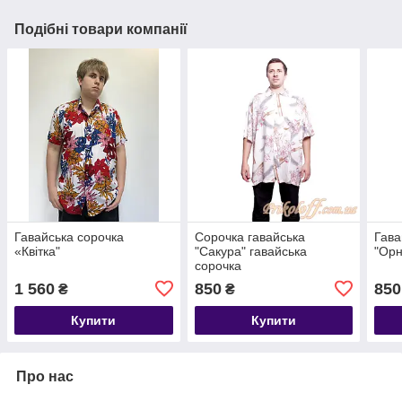
Подібні товари компанії
Гавайська сорочка
Сорочка гавайська
Гава
«Квітка"
"Сакура" гавайська
"Ор
сорочка
1 560
850
850
₴
₴
Купити
Купити
Про нас