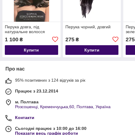
Перука довга, під
Перука чорний, довгий
Перу
натуральне волосся
зел
1 100
275
275
₴
₴
Купити
Купити
Про нас
95% позитивних з 124 відгуків за рік
Працює з 23.12.2014
м. Полтава
Розсошенці, Кременчуцька,60, Полтава, Україна
Контакти
Сьогодні працює з 10:00 до 16:00
Показати весь графік роботи