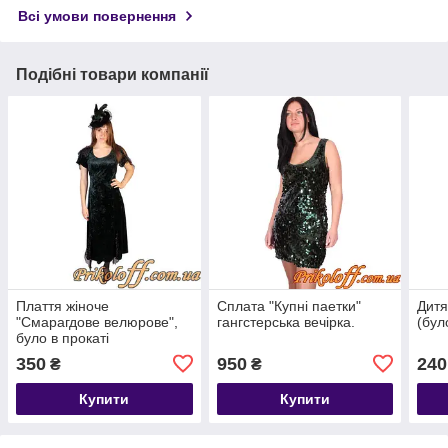
Всі умови повернення
Подібні товари компанії
Плаття жіноче
Сплата "Купні паетки"
Дитя
"Смарагдове велюрове",
гангстерська вечірка.
(бул
було в прокаті
350
950
240
₴
₴
Купити
Купити