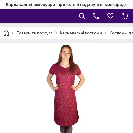
Карнавальні аксесуари, прикольні подарунки, маскарадні 
Товари та послуги
Карнавальні костюми
Костюмы дл